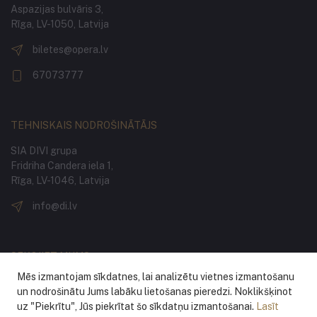
Aspazijas bulvāris 3,
Rīga, LV-1050, Latvija
biletes@opera.lv
67073777
TEHNISKAIS NODROŠINĀTĀJS
SIA DIVI grupa
Fridriha Candera iela 1,
Rīga, LV-1046, Latvija
info@di.lv
SEKOJIET MUMS
Mēs izmantojam sīkdatnes, lai analizētu vietnes izmantošanu
un nodrošinātu Jums labāku lietošanas pieredzi. Noklikšķinot
uz "Piekrītu", Jūs piekrītat šo sīkdatņu izmantošanai.
Lasīt