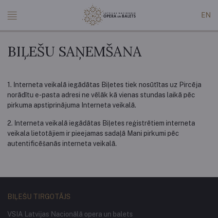
EN
BIĻEŠU SAŅEMŠANA
1. Interneta veikalā iegādātas Biļetes tiek nosūtītas uz Pircēja
norādītu e-pasta adresi ne vēlāk kā vienas stundas laikā pēc
pirkuma apstiprinājuma Interneta veikalā.
2. Interneta veikalā iegādātas Biļetes reģistrētiem interneta
veikala lietotājiem ir pieejamas sadaļā Mani pirkumi pēc
autentificēšanās interneta veikalā.
BIĻEŠU TIRGOTĀJS
VSIA Latvijas Nacionālā opera un balets