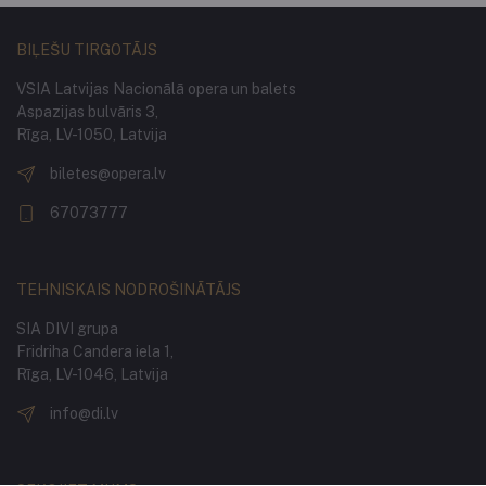
BIĻEŠU TIRGOTĀJS
VSIA Latvijas Nacionālā opera un balets
Aspazijas bulvāris 3,
Rīga, LV-1050, Latvija
biletes@opera.lv
67073777
TEHNISKAIS NODROŠINĀTĀJS
SIA DIVI grupa
Fridriha Candera iela 1,
Rīga, LV-1046, Latvija
info@di.lv