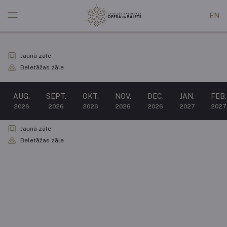
EN
Jaunā zāle
Beletāžas zāle
AUG.
SEPT.
OKT.
NOV.
DEC.
JAN.
FEB.
2026
2026
2026
2026
2026
2027
2027
Jaunā zāle
Beletāžas zāle