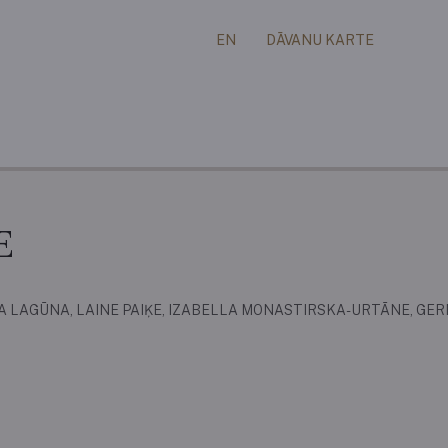
EN
DĀVANU KARTE
E
MA LAGŪNA, LAINE PAIĶE, IZABELLA MONASTIRSKA-URTĀNE, GE