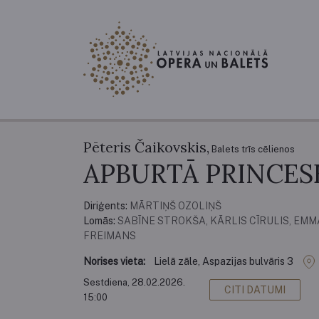
Pēteris Čaikovskis,
Balets trīs cēlienos
APBURTĀ PRINCES
Diriģents:
MĀRTIŅŠ OZOLIŅŠ
Lomās:
SABĪNE STROKŠA, KĀRLIS CĪRULIS, EM
FREIMANS
Norises vieta:
Lielā zāle, Aspazijas bulvāris 3
Sestdiena, 28.02.2026.
CITI DATUMI
15:00