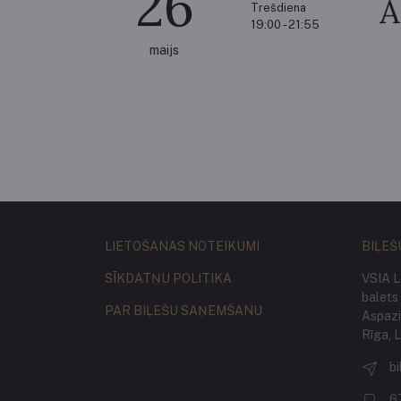
26
A
Trešdiena
19:00 - 21:55
maijs
LIETOŠANAS NOTEIKUMI
BIĻEŠ
SĪKDATŅU POLITIKA
VSIA L
balets
PAR BIĻEŠU SAŅEMŠANU
Aspazij
Rīga, 
bi
6