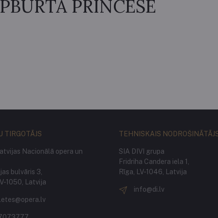
PBURTĀ PRINCESE
U TIRGOTĀJS
TEHNISKAIS NODROŠINĀTĀJ
atvijas Nacionālā opera un
SIA DIVI grupa
Fridriha Candera iela 1,
as bulvāris 3,
Rīga, LV-1046, Latvija
LV-1050, Latvija
info@di.lv
letes@opera.lv
7073777