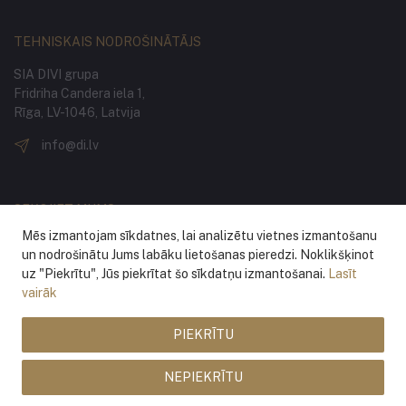
TEHNISKAIS NODROŠINĀTĀJS
SIA DIVI grupa
Fridriha Candera iela 1,
Rīga, LV-1046, Latvija
info@di.lv
SEKOJIET MUMS
Mēs izmantojam sīkdatnes, lai analizētu vietnes izmantošanu
un nodrošinātu Jums labāku lietošanas pieredzi. Noklikšķinot
uz "Piekrītu", Jūs piekrītat šo sīkdatņu izmantošanai.
Lasīt
vairāk
PIEKRĪTU
® 2026 Latvijas Nacionālā Opera un Balets
NEPIEKRĪTU