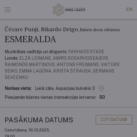
EN
Čēzare Punji, Rikardo Drigo,
Balets divos cēlienos
ESMERALDA
Muzikālais vadītājs un diriģents:
FARHADS STADE
Lomās:
ELZA LEIMANE, AMIRS DODARHODŽAJEVS,
RAIMONDS MARTINOVS, ANTONS FREIMANS, VIKTORS
SEIKO, EMMA LAGŪNA, KRISTA ŠTRAUSA, GERMANS
ŠEVČENKO
Norises vieta:
Lielā zāle, Aspazijas bulvāris 3
Pieejamās biļetes vienas transakcijas ietvaros:
50
PASĀKUMA DATUMS
CITI DATUMI
Ceturtdiena, 16.10.2025.
19:00