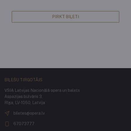
PIRKT BIĻETI
BIĻEŠU TIRGOTĀJS
VSIA Latvijas Nacionālā opera un balets
Aspazijas bulvāris 3,
Rīga, LV-1050, Latvija
biletes@opera.lv
67073777