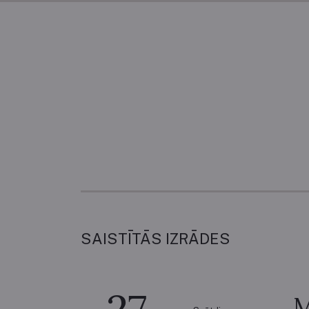
SAISTĪTĀS IZRĀDES
M