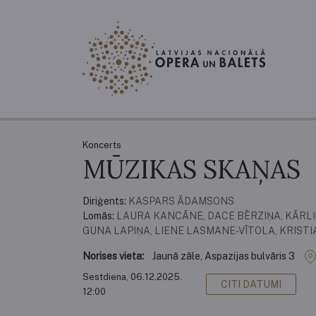
Koncerts
MŪZIKAS SKAŅAS
Diriģents:
KASPARS ĀDAMSONS
Lomās:
LAURA KANCĀNE, DACE BĒRZIŅA, KĀRLIS
GUNA LAPIŅA, LIENE LASMANE-VĪTOLA, KRIST
Norises vieta:
Jaunā zāle, Aspazijas bulvāris 3
Sestdiena, 06.12.2025.
CITI DATUMI
12:00