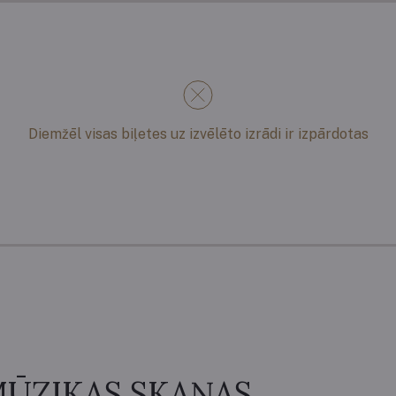
Diemžēl visas biļetes uz izvēlēto izrādi ir izpārdotas
ŪZIKAS SKAŅAS