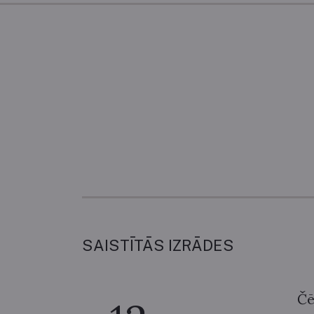
SAISTĪTĀS IZRĀDES
Čē