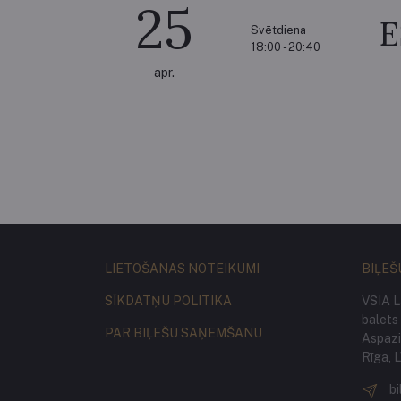
25
Svētdiena
18:00 - 20:40
apr.
LIETOŠANAS NOTEIKUMI
BIĻEŠ
SĪKDATŅU POLITIKA
VSIA L
balets
PAR BIĻEŠU SAŅEMŠANU
Aspazij
Rīga, 
bi