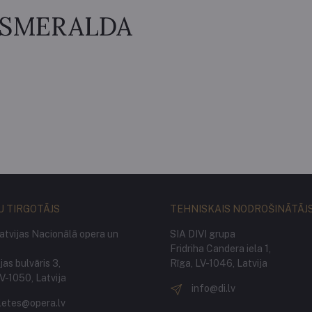
ESMERALDA
U TIRGOTĀJS
TEHNISKAIS NODROŠINĀTĀJ
atvijas Nacionālā opera un
SIA DIVI grupa
Fridriha Candera iela 1,
as bulvāris 3,
Rīga, LV-1046, Latvija
LV-1050, Latvija
info@di.lv
letes@opera.lv