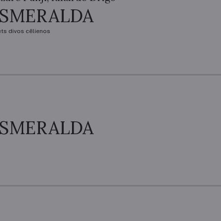
ESMERALDA
ets divos cēlienos
ESMERALDA