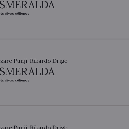
ESMERALDA
ets divos cēlienos
zare Punji, Rikardo Drigo
ESMERALDA
ets divos cēlienos
zare Punji, Rikardo Drigo