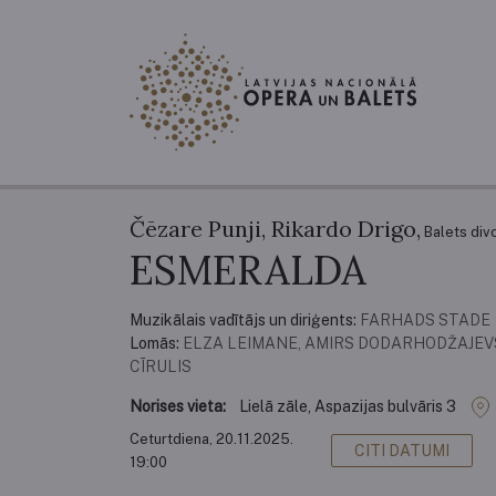
Čēzare Punji, Rikardo Drigo,
Balets div
ESMERALDA
Muzikālais vadītājs un diriģents:
FARHADS STADE
Lomās:
ELZA LEIMANE, AMIRS DODARHODŽAJEVS
CĪRULIS
Norises vieta:
Lielā zāle, Aspazijas bulvāris 3
Ceturtdiena, 20.11.2025.
CITI DATUMI
19:00