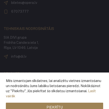
biletes@opera.lv
67073777
TEHNISKAIS NODROŠINĀTĀJS
SIA DIVI grupa
Fridriha Candera iela 1,
Rīga, LV-1046, Latvija
info@di.lv
SEKOJIET MUMS
Mēs izmantojam sīkdatnes, lai analizētu vietnes izmantošanu
un nodrošinātu Jums labāku lietošanas pieredzi. Noklikšķinot
uz "Piekrītu", Jūs piekrītat šo sīkdatņu izmantošanai.
Lasīt
vairāk
PIEKRĪTU