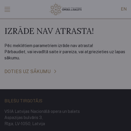
EN
IZRĀDE NAV ATRASTA!
Pēc meklētiem parametriem izrāde nav atrasta!
Pārbaudiet, vai ievadītā saite ir pareiza, vai atgriezieties uz lapas
sākumu.
DOTIES UZ SĀKUMU
BIĻEŠU TIRGOTĀJS
VSIA Latvijas Nacionālā opera un balets
Aspazijas bulvāris 3,
Rīga, LV-1050, Latvija