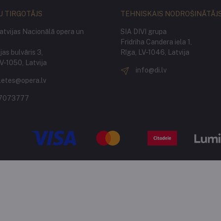
U TIRGOTĀJS
TEHNISKAIS NODROŠINĀTĀJ
atvijas Nacionālā opera un
SIA DIVI grupa
Fridriha Candera iela 1,
as bulvāris 3,
Rīga, LV-1046, Latvija
LV-1050, Latvija
info@di.lv
letes@opera.lv
7073777