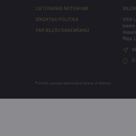
LIETOŠANAS NOTEIKUMI
BIĻEŠ
SĪKDATŅU POLITIKA
VSIA L
balets
PAR BIĻEŠU SAŅEMŠANU
Aspazij
Rīga, 
bi
6
® 2026 Latvijas Nacionālā Opera un Balets