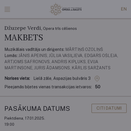
EN
Džuzepe Verdi,
Opera trīs cēlienos
MAKBETS
Muzikālais vadītājs un diriģents:
MĀRTIŅŠ OZOLIŅŠ
Lomās:
JĀNIS APEINIS, JŪLIJA VASIĻJEVA, EDGARS OŠLEJA,
ARTJOMS SAFRONOVS, ANDRIS KIPĻUKS, EVIJA
MARTINSONE, JURIS ĀDAMSONS, KĀRLIS SARŽANTS
Norises vieta:
Lielā zāle, Aspazijas bulvāris 3
Pieejamās biļetes vienas transakcijas ietvaros:
50
PASĀKUMA DATUMS
CITI DATUMI
Piektdiena, 17.01.2025.
19:00