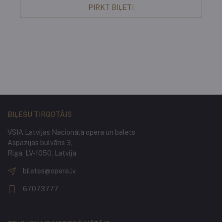
PIRKT BIĻETI
BIĻEŠU TIRGOTĀJS
VSIA Latvijas Nacionālā opera un balets
Aspazijas bulvāris 3,
Rīga, LV-1050, Latvija
biletes@opera.lv
67073777