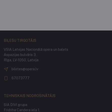
BIĻEŠU TIRGOTĀJS
VSIA Latvijas Nacionālā opera un balets
Aspazijas bulvāris 3,
Rīga, LV-1050, Latvija
biletes@opera.lv
67073777
TEHNISKAIS NODROŠINĀTĀJS
SIA DIVI grupa
Fridriha Candera iela 1,