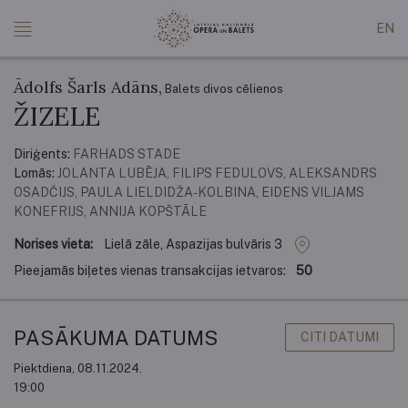
EN
Ādolfs Šarls Adāns,
Balets divos cēlienos
ŽIZELE
Diriģents:
FARHADS STADE
Lomās:
JOLANTA LUBĒJA, FILIPS FEDULOVS, ALEKSANDRS
OSADČIJS, PAULA LIELDIDŽA-KOLBINA, EIDENS VILJAMS
KONEFRIJS, ANNIJA KOPŠTĀLE
Norises vieta:
Lielā zāle, Aspazijas bulvāris 3
Pieejamās biļetes vienas transakcijas ietvaros:
50
PASĀKUMA DATUMS
CITI DATUMI
Piektdiena, 08.11.2024.
19:00